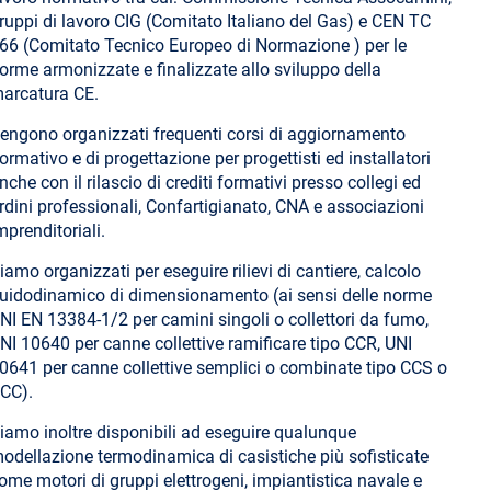
ruppi di lavoro CIG (Comitato Italiano del Gas) e CEN TC
66 (Comitato Tecnico Europeo di Normazione ) per le
orme armonizzate e finalizzate allo sviluppo della
arcatura CE.
engono organizzati frequenti corsi di aggiornamento
ormativo e di progettazione per progettisti ed installatori
nche con il rilascio di crediti formativi presso collegi ed
rdini professionali, Confartigianato, CNA e associazioni
mprenditoriali.
iamo organizzati per eseguire rilievi di cantiere, calcolo
luidodinamico di dimensionamento (ai sensi delle norme
NI EN 13384-1/2 per camini singoli o collettori da fumo,
NI 10640 per canne collettive ramificare tipo CCR, UNI
0641 per canne collettive semplici o combinate tipo CCS o
CC).
iamo inoltre disponibili ad eseguire qualunque
odellazione termodinamica di casistiche più sofisticate
ome motori di gruppi elettrogeni, impiantistica navale e