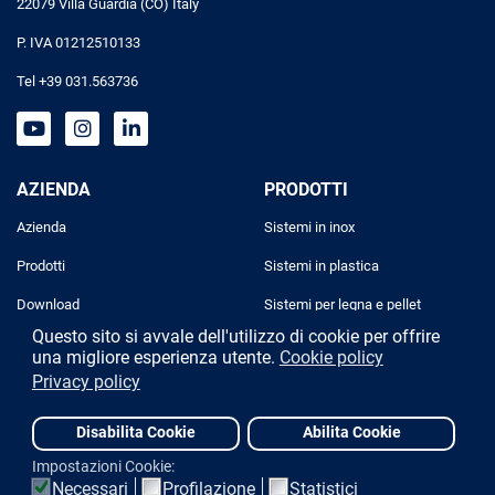
22079 Villa Guardia (CO) Italy
P. IVA 01212510133
Tel +39 031.563736
AZIENDA
PRODOTTI
Azienda
Sistemi in inox
Prodotti
Sistemi in plastica
Download
Sistemi per legna e pellet
Questo sito si avvale dell'utilizzo di cookie per offrire
Progettazione
Sistemi industriali
una migliore esperienza utente.
Cookie policy
Privacy policy
Contatti
Disabilita Cookie
Abilita Cookie
Designed and powered by
Due Elle Web Agency
Privacy policy
Cookie policy
Impostazioni Cookie:
Necessari
Profilazione
Statistici