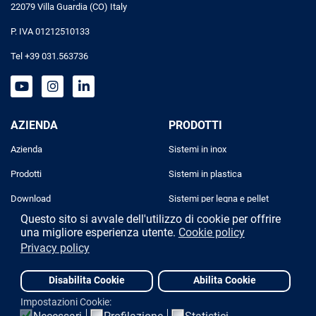
22079 Villa Guardia (CO) Italy
P. IVA 01212510133
Tel +39 031.563736
AZIENDA
PRODOTTI
Azienda
Sistemi in inox
Prodotti
Sistemi in plastica
Download
Sistemi per legna e pellet
Questo sito si avvale dell'utilizzo di cookie per offrire
Progettazione
Sistemi industriali
una migliore esperienza utente.
Cookie policy
Privacy policy
Contatti
Disabilita Cookie
Abilita Cookie
Designed and powered by
Due Elle Web Agency
Privacy policy
Cookie policy
Impostazioni Cookie: