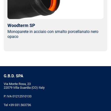
Woodterm SP
Monoparete in acciaio con smalto porcellanato nero
opaco
G.B.D. SPA
Via Monte Rosa, 23
22079 Villa Guardia (CO) Italy
P. IVA 01212510133
Tel +39 031.563736