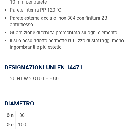
10 mm per parete
Parete interna PP 120 °C
Parete esterna acciaio inox 304 con finitura 2B
antiriflesso
Guarnizione di tenuta premontata su ogni elemento
Il suo peso ridotto permette l’utilizzo di staffaggi meno
ingombranti e più estetici
DESIGNAZIONI UNI EN 14471
T120 H1 W 2 O10 LE E U0
DIAMETRO
Ø n
80
Ø e
100