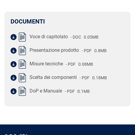
DOCUMENTI
Voce di capitolato
- DOC
0.05MB
Presentazione prodotto
- PDF
0.8MB
Misure tecniche
- PDF
0.08MB
Scelta dei componenti
- PDF
0.18MB
DoP e Manuale
- PDF
0.1MB