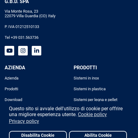
G.B.D. SPA
Via Monte Rosa, 23
22079 Villa Guardia (CO) Italy
P. IVA 01212510133
Tel +39 031.563736
AZIENDA
PRODOTTI
Azienda
Sistemi in inox
Prodotti
Sistemi in plastica
Download
Sistemi per legna e pellet
Questo sito si avvale dell'utilizzo di cookie per offrire
Progettazione
Sistemi industriali
una migliore esperienza utente.
Cookie policy
Privacy policy
Contatti
Disabilita Cookie
Abilita Cookie
Designed and powered by
Due Elle Web Agency