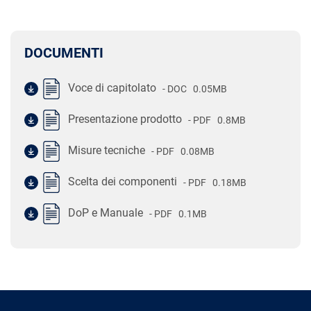
DOCUMENTI
Voce di capitolato
- DOC
0.05MB
Presentazione prodotto
- PDF
0.8MB
Misure tecniche
- PDF
0.08MB
Scelta dei componenti
- PDF
0.18MB
DoP e Manuale
- PDF
0.1MB