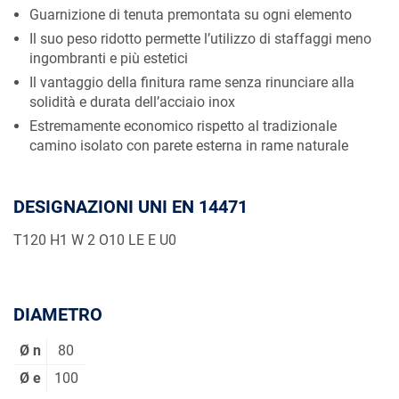
Guarnizione di tenuta premontata su ogni elemento
Il suo peso ridotto permette l’utilizzo di staffaggi meno
ingombranti e più estetici
Il vantaggio della finitura rame senza rinunciare alla
solidità e durata dell’acciaio inox
Estremamente economico rispetto al tradizionale
camino isolato con parete esterna in rame naturale
DESIGNAZIONI UNI EN 14471
T120 H1 W 2 O10 LE E U0
DIAMETRO
Ø n
80
Ø e
100