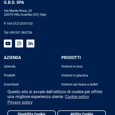
G.B.D. SPA
Via Monte Rosa, 23
22079 Villa Guardia (CO) Italy
P. IVA 01212510133
Tel +39 031.563736
AZIENDA
PRODOTTI
Azienda
Sistemi in inox
Prodotti
Sistemi in plastica
Download
Sistemi per legna e pellet
Questo sito si avvale dell'utilizzo di cookie per offrire
Progettazione
Sistemi industriali
una migliore esperienza utente.
Cookie policy
Privacy policy
Contatti
Disabilita Cookie
Abilita Cookie